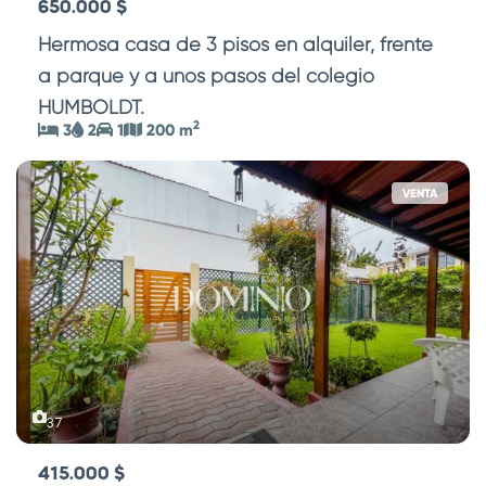
650.000 $
Hermosa casa de 3 pisos en alquiler, frente
a parque y a unos pasos del colegio
HUMBOLDT.
...
2
3
2
1
200 m
VENTA
37
415.000 $