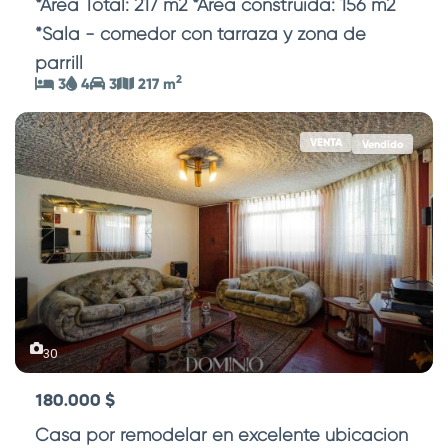
*Área Total: 217 m2 *Área construida: 156 m2
*Sala - comedor con tarraza y zona de
parrill
...
2
3
4
3
217 m
VENTA
Vendido
30
180.000 $
Casa por remodelar en excelente ubicación