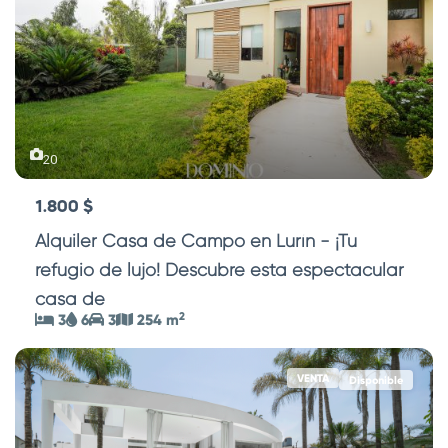
20
1.800 $
Alquiler Casa de Campo en Lurín - ¡Tu
refugio de lujo! Descubre esta espectacular
casa de
...
2
3
6
3
254 m
VENTA
Disponible