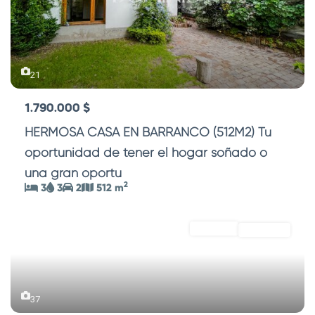
21
1.790.000 $
HERMOSA CASA EN BARRANCO (512M2) Tu
oportunidad de tener el hogar soñado o
una gran oportu
...
2
3
3
2
512 m
ALQUILER
Disponible
37