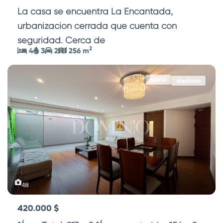
La casa se encuentra La Encantada,
urbanización cerrada que cuenta con
seguridad. Cerca de
...
2
4
3
2
256 m
VENTA
Alquilado
48
420.000 $