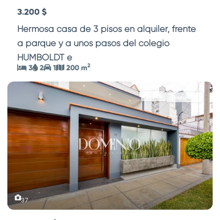
3.200 $
Hermosa casa de 3 pisos en alquiler, frente
a parque y a unos pasos del colegio
HUMBOLDT e
...
2
3
2
1
200 m
VENTA
Disponible
37