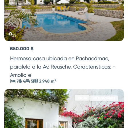
23
650.000 $
Hermosa casa ubicada en Pachacámac,
paralela a la Av. Reusche. Características: -
Amplia e
...
2
7
4
5
2,948 m
VENTA
NO DISPONIBLE