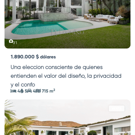
31
1.890.000 $
dólares
Una elección consciente de quienes
entienden el valor del diseño, la privacidad
y el confo
...
2
4
5
4
715 m
VENTA