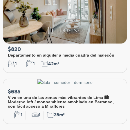
$820
Departamento en alquiler a media cuadra del malecón
1
1
42m²
$685
Vive en una de las zonas más vibrantes de Lima 🏙️
Moderno loft / monoambiente amoblado en Barranco,
con fácil acceso a Miraflores
1
1
28m²