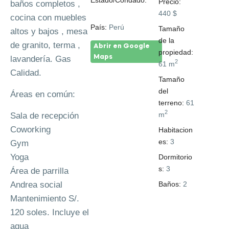
Precio:
baños completos ,
Perú
440 $
cocina con muebles
País:
Perú
Tamaño
altos y bajos , mesa
de la
de granito, terma ,
Abrir en Google
propiedad:
Maps
lavandería. Gas
2
61 m
Calidad.
Tamaño
del
Áreas en común:
terreno:
61
2
m
Sala de recepción
Coworking
Habitacion
es:
3
Gym
Yoga
Dormitorio
s:
3
Área de parrilla
Andrea social
Baños:
2
Mantenimiento S/.
120 soles. Incluye el
agua