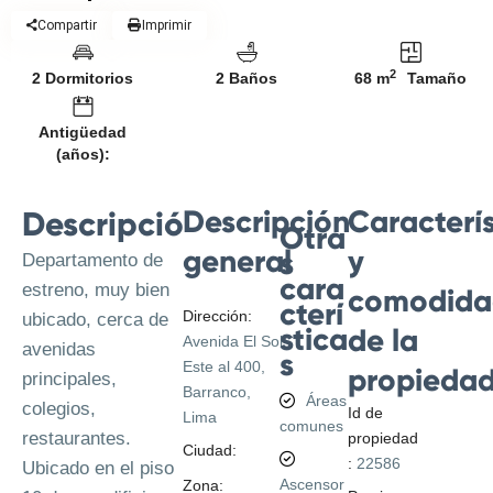
Compartir
Imprimir
2
2 Dormitorios
2 Baños
68 m
Tamaño
Antigüedad
(años):
Descripción
Caracterís
Descripción
Otra
general
y
s
Departamento de
cara
estreno, muy bien
comodida
cterí
Dirección:
ubicado, cerca de
stica
de la
Avenida El Sol
avenidas
s
Este al 400,
propieda
principales,
Barranco,
Áreas
colegios,
Id de
Lima
comunes
restaurantes.
propiedad
Ciudad:
Lima
:
22586
Ubicado en el piso
Ascensor
Zona: