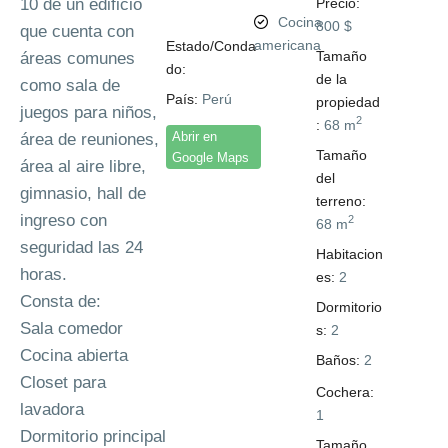
10 de un edificio
Precio:
Barranco
Cocina
800 $
que cuenta con
americana
Estado/Conda
Tamaño
áreas comunes
do:
Perú
de la
como sala de
País:
Perú
propiedad
juegos para niños,
2
:
68 m
Abrir en
área de reuniones,
Tamaño
Google Maps
área al aire libre,
del
gimnasio, hall de
terreno:
ingreso con
2
68 m
seguridad las 24
Habitacion
horas.
es:
2
Consta de:
Dormitorio
Sala comedor
s:
2
Cocina abierta
Baños:
2
Closet para
Cochera:
lavadora
1
Dormitorio principal
Tamaño