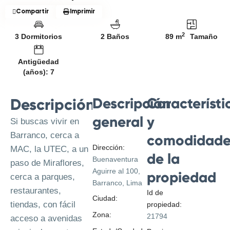
Compartir
Imprimir
2
3 Dormitorios
2 Baños
89 m
Tamaño
Antigüedad
(años): 7
Descripción
Característi
Descripción
general
y
Si buscas vivir en
Barranco, cerca a
comodidade
Dirección:
MAC, la UTEC, a un
de la
Buenaventura
paso de Miraflores,
Aguirre al 100,
propiedad
cerca a parques,
Barranco, Lima
restaurantes,
Id de
Ciudad:
Lima
tiendas, con fácil
propiedad:
Zona:
Barranco
21794
acceso a avenidas