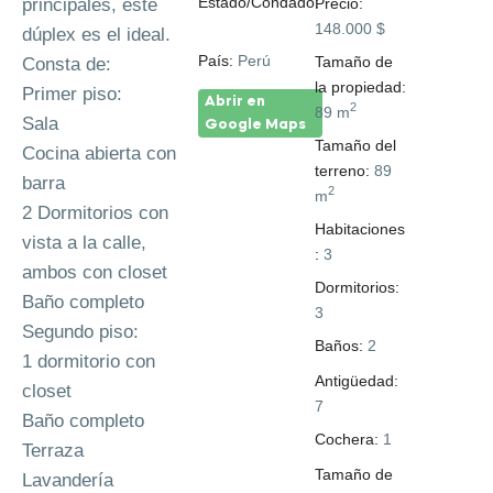
Estado/Condado:
principales, este
Precio:
Perú
148.000 $
dúplex es el ideal.
País:
Perú
Tamaño de
Consta de:
la propiedad:
Primer piso:
Abrir en
2
89 m
Sala
Google Maps
Tamaño del
Cocina abierta con
terreno:
89
barra
2
m
2 Dormitorios con
Habitaciones
vista a la calle,
:
3
ambos con closet
Dormitorios:
Baño completo
3
Segundo piso:
Baños:
2
1 dormitorio con
Antigüedad:
closet
7
Baño completo
Cochera:
1
Terraza
Tamaño de
Lavandería