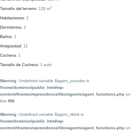
2
Tamaño del terreno:
125 m
Habitaciones:
2
Dormitorios:
2
Baños:
2
Antigüedad:
11
Cochera:
1
Tamaño de Cochera:
1 auto
Warning
: Undefined variable $agent_youtube in
/home/dominioi/public_html/wp-
content/themes/wpresidence/libs/agents/agent_functions.php
on
line
496
Warning
: Undefined variable $agent_tiktok in
/home/dominioi/public_html/wp-
content/themes/wpresidence/libs/agents/agent_functions.php
on