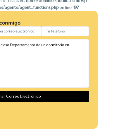
ent_tiktok in
/home/dominioi/public_html/wp-
bs/agents/agent_functions.php
on line
497
 conmigo