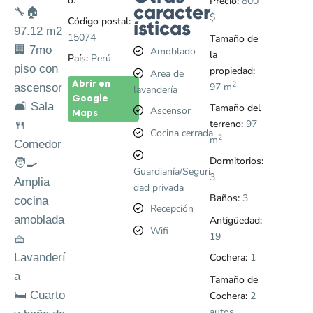
o:
Perú
Precio:
800
caracter
🔧🏠
$
Código postal:
ísticas
97.12 m2
15074
Tamaño de
🏢 7mo
Amoblado
la
País:
Perú
piso con
propiedad:
Area de
2
Abrir en
97 m
ascensor
lavandería
Google
🛋️ Sala
Tamaño del
Ascensor
Maps
terreno:
97
🍴
Cocina cerrada
2
m
Comedor
Dormitorios:
🧑‍🍳
Guardianía/Seguri
3
Amplia
dad privada
Baños:
3
cocina
Recepción
amoblada
Antigüedad:
Wifi
19
🧺
Lavanderí
Cochera:
1
a
Tamaño de
🛏️ Cuarto
Cochera:
2
autos