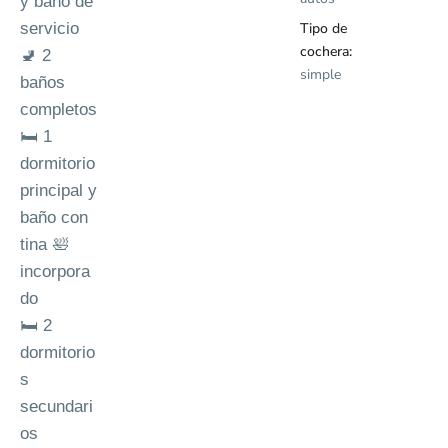
y baño de
servicio
Tipo de
cochera:
🚽 2
simple
baños
completos
🛏️ 1
dormitorio
principal y
baño con
tina 🛀
incorpora
do
🛏️ 2
dormitorio
s
secundari
os