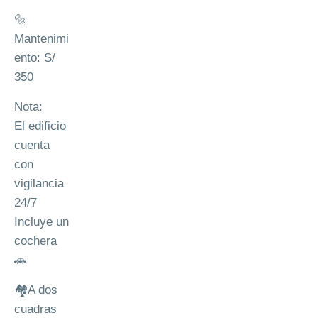
🔩
Mantenimi
ento: S/
350
Nota:
El edificio
cuenta
con
vigilancia
24/7
Incluye un
cochera
🚗
🏘️A dos
cuadras