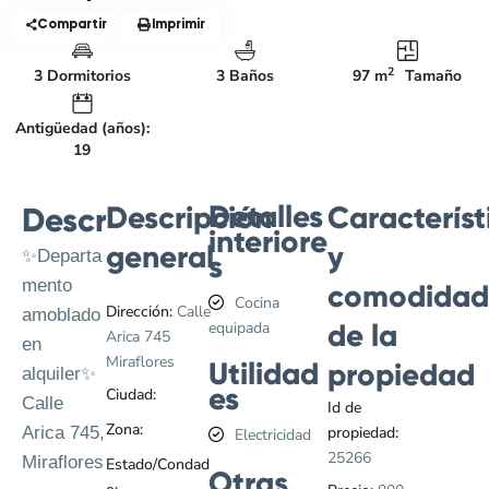
Compartir
Imprimir
2
3 Dormitorios
3 Baños
97 m
Tamaño
Antigüedad (años):
19
Detalles
Descripción
Característ
Descripción
interiore
general
y
✨Departa
s
mento
comodidad
Cocina
Dirección:
Calle
amoblado
de la
equipada
Arica 745
en
Miraflores
Utilidad
propiedad
alquiler✨
es
Ciudad:
Lima
Calle
Id de
Zona:
Miraflores
Arica 745,
propiedad:
Electricidad
25266
Miraflores
Estado/Condad
Otras