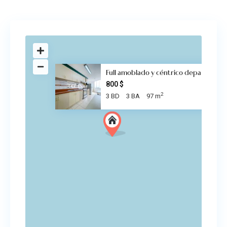
Full amoblado y céntrico depa
800 $
2
3 BD
3 BA
97 m