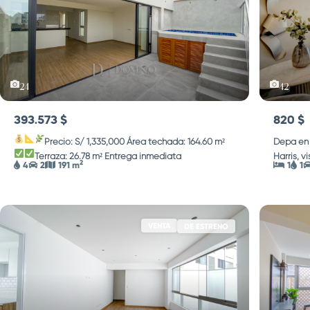
24
42
393.573 $
820 $
Precio: S/ 1,335,000
Área techada: 164.60 m²
Depa en 
Terraza: 26.78 m²
Entrega inmediata
...
Harris, v
2
4
2
191 m
1
1
VENTA
DE ESTRENO