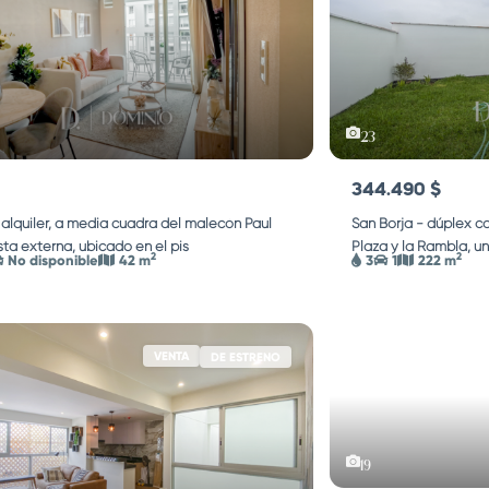
23
344.490 $
alquiler, a media cuadra del malecón Paul
San Borja - dúplex co
ista externa, ubicado en el pis
...
Plaza y la Rambla, u
2
2
No disponible
42 m
3
1
222 m
VENTA
DE ESTRENO
19