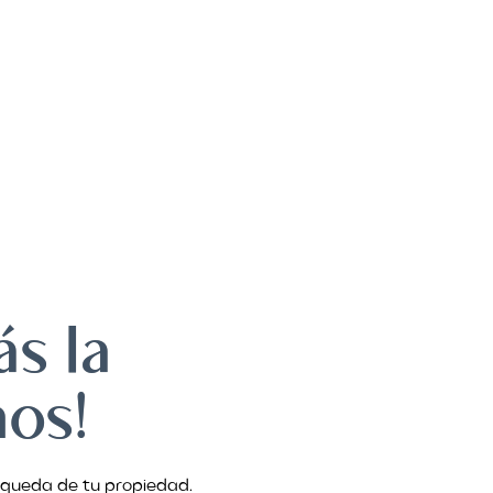
ar
Alquilar
Vender
Agentes
Ponerse en con
s la
ños!
squeda de tu propiedad.