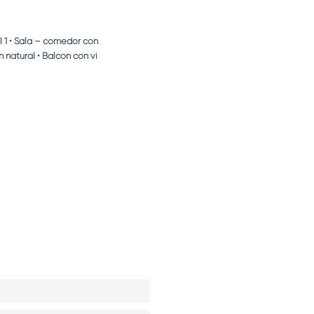
l 1 • Sala – comedor con
 natural • Balcón con vi
...