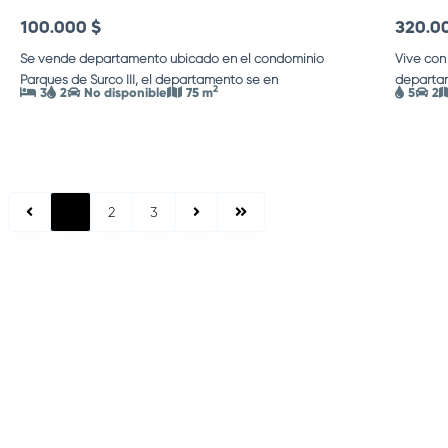
100.000 $
320.0
Se vende departamento ubicado en el condominio
Vive con
Parques de Surco III, el departamento se en
...
departam
2
3
2
No disponible
75 m
5
2
1
2
3