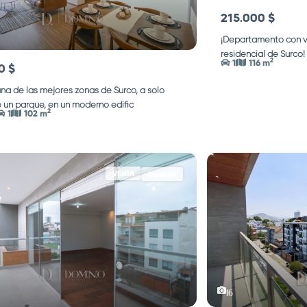
215.000 $
¡Departamento con v
residencial de Surco!
2
1
116 m
0 $
una de las mejores zonas de Surco, a solo
 un parque, en un moderno edific
...
2
1
102 m
VENTA
Vendido
16