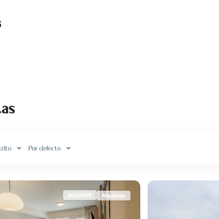
s
tas
trito
Por defecto
ALQUILER
Alquilado