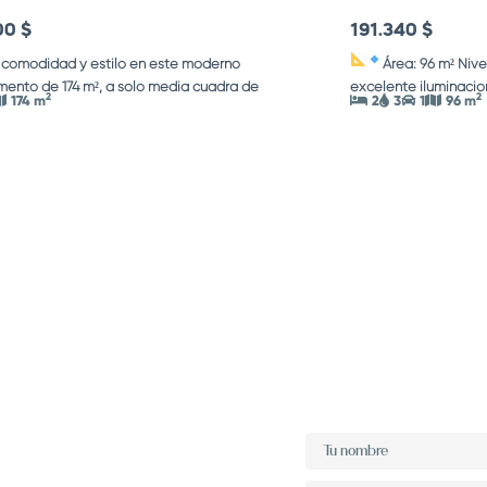
00 $
191.340 $
 comodidad y estilo en este moderno
Área: 96 m²
Nive
ento de 174 m², a solo media cuadra de
...
excelente iluminación
2
2
174 m
2
3
1
96 m