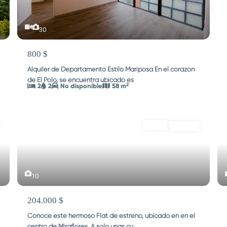
30
800 $
Alquiler de Departamento Estilo Mariposa En el corazón
de El Polo, se encuentra ubicado es
...
2
2
2
No disponible
58 m
VENTA
Vendido
10
204.000 $
Conoce este hermoso Flat de estreno, ubicado en en el
centro de Miraflores. A solo unas cu
...