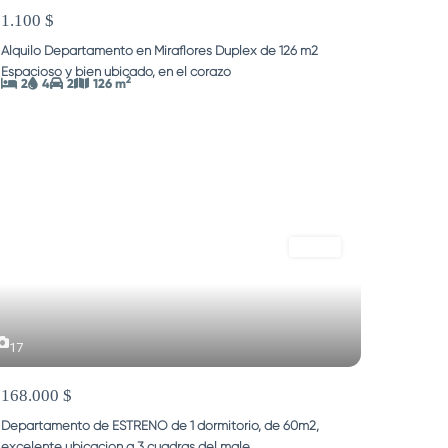
1.100 $
Alquilo Departamento en Miraflores Duplex de 126 m2
Espacioso y bien ubicado, en el corazó
...
2
2
4
2
126 m
VENTA
17
168.000 $
Departamento de ESTRENO de 1 dormitorio, de 60m2,
excelente ubicación a 3 cuadras del male
...