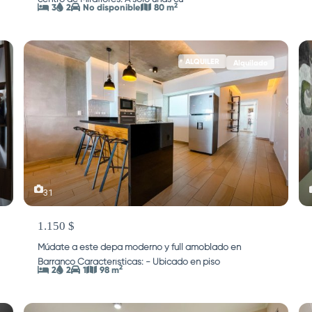
2
3
2
No disponible
80 m
ALQUILER
Alquilado
31
1.150 $
Múdate a este depa moderno y full amoblado en
Barranco Características: - Ubicado en piso
...
2
2
2
1
98 m