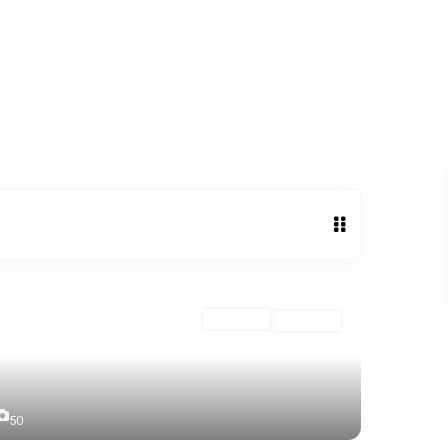
tacto
Whatsapp
ALQUILER
Alquilado
50