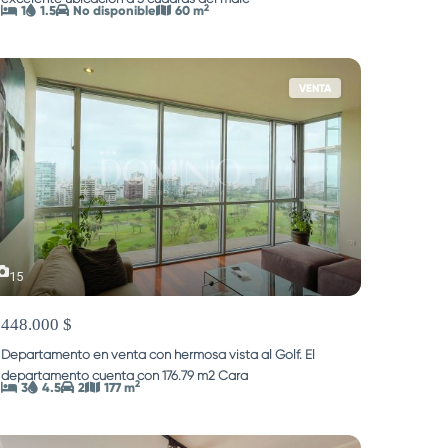
2
1
1.5
No disponible
60 m
VENTA
15
448.000 $
Departamento en venta con hermosa vista al Golf. El
departamento cuenta con 176.79 m2 Cara
...
2
3
4.5
2
177 m