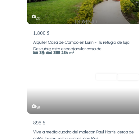
20
1.800 $
Alquiler Casa de Campo en Lurín - ¡Tu refugio de lujo!
Descubre esta espectacular casa de
...
2
3
6
3
254 m
ALQUILER
Alquilado
35
895 $
Vive a media cuadra del malecón Paul Harris, cerca de
cafés, bares, restaurantes, con fáci
...