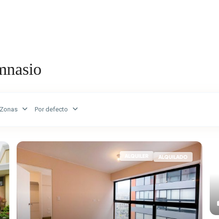
ar
Alquilar
Vender
Agentes
Ponerse en con
mnasio
Zonas
Por defecto
ALQUILER
ALQUILADO