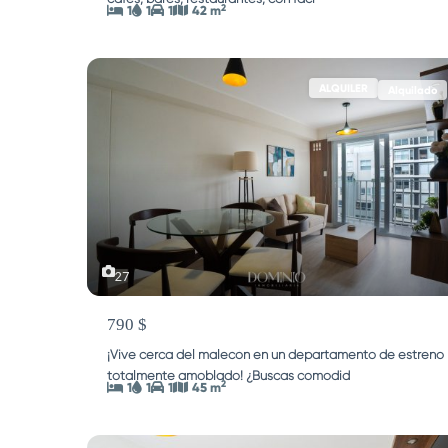
2
1
1
1
42 m
ALQUILER
Alquilado
27
790 $
¡Vive cerca del malecón en un departamento de estreno
totalmente amoblado! ¿Buscas comodid
...
2
1
1
1
45 m