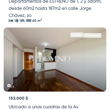
Departamentos de ESTRENO de 1, 2 y 3dorm,
desde 60m2 hasta 187m2 en calle Jorge
Chávez, zo
...
2
1
1
1
60 m
VENTA
Disponible
29
153.000 $
Ubicado a unas cuadras de la Av.