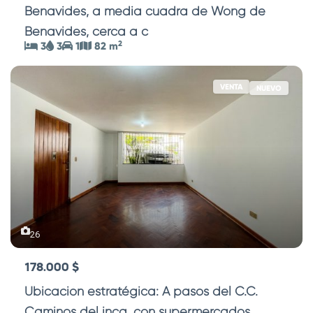
Benavides, a media cuadra de Wong de
Benavides, cerca a c
...
2
3
3
1
82 m
VENTA
NUEVO
26
178.000 $
Ubicación estratégica: A pasos del C.C.
Caminos del inca, con supermercados,