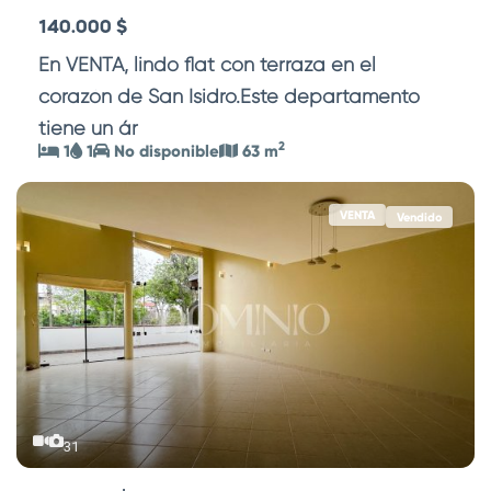
140.000 $
En VENTA, lindo flat con terraza en el
corazón de San Isidro.Este departamento
tiene un ár
...
2
1
1
No disponible
63 m
VENTA
Vendido
31