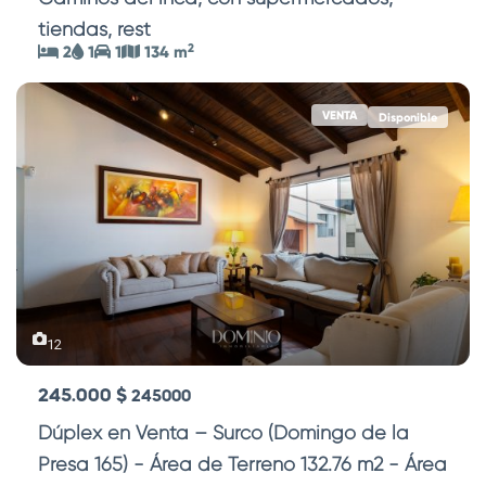
tiendas, rest
...
2
2
1
1
134 m
VENTA
Disponible
12
245.000 $
245000
Dúplex en Venta – Surco (Domingo de la
Presa 165) - Área de Terreno 132.76 m2 - Área