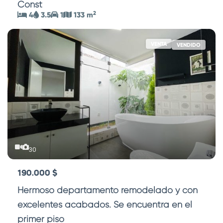
Const
...
2
4
3.5
1
133 m
VENTA
VENDIDO
30
190.000 $
Hermoso departamento remodelado y con
excelentes acabados. Se encuentra en el
primer piso
...