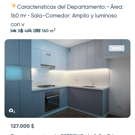
Características del Departamento: • Área:
160 m² • Sala-Comedor: Amplio y luminoso
con v
...
2
3
4
2
160 m
VENTA
4
127.000 $