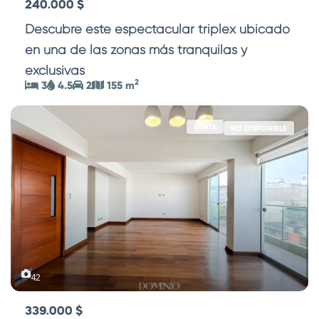
240.000 $
Descubre este espectacular triplex ubicado
en una de las zonas más tranquilas y
exclusivas
...
2
3
4.5
2
155 m
VENTA
NO DISPONIBLE
42
339.000 $