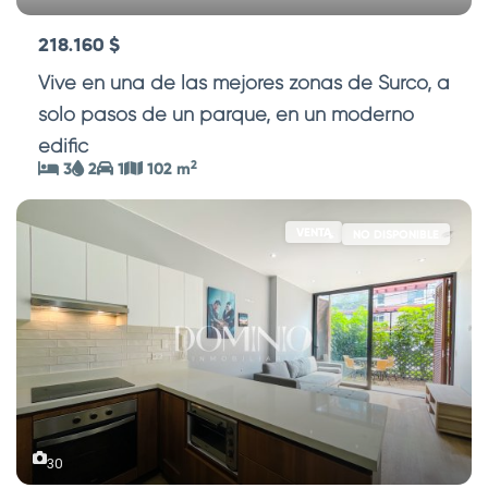
218.160 $
Vive en una de las mejores zonas de Surco, a
solo pasos de un parque, en un moderno
edific
...
2
3
2
1
102 m
VENTA
NO DISPONIBLE
30