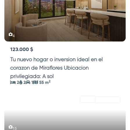
4
123.000 $
Tu nuevo hogar o inversión ideal en el
corazón de Miraflores Ubicación
privilegiada: A sol
...
2
2
2
1
55 m
VENTA
DE ESTRENO
15