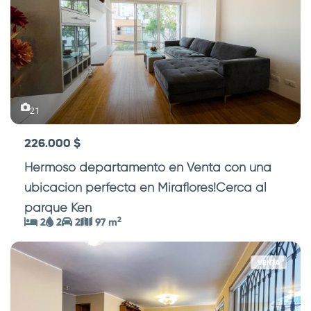
21
226.000 $
Hermoso departamento en Venta con una
ubicación perfecta en Miraflores!Cerca al
parque Ken
...
2
2
2
2
97 m
VENTA